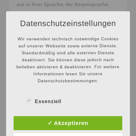
aus in ihrer Sprache, der Körpersprache,
Energie und Ausstrahlung. Als Dogwalker
Datenschutzeinstellungen
begleiten wir die Hunde und führen sie dort,
wo es
Wir verwenden technisch notwendige Cookies
auf unserer Webseite sowie externe Dienste.
Standardmäßig sind alle externen Dienste
deaktiviert. Sie können diese jedoch nach
belieben aktivieren & deaktivieren. Für weitere
Informationen lesen Sie unsere
Datenschutzbestimmungen.
Essenziell
✓ Akzeptieren